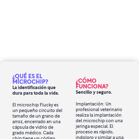
¿QUÉ ES EL
¿CÓMO
MICROCHIP?
FUNCIONA?
La identificación que
Sencillo y seguro.
dura para toda la vida.
Implantación: Un
El microchip Flucky es
profesional veterinario
un pequeño circuito del
realiza la implantación
tamaño de un grano de
del microchip con una
arroz, encerrado en una
jeringa especial. El
cápsula de vidrio de
proceso es rápido,
grado médico. Cada
indoloro y similar a una
chip tiene un código