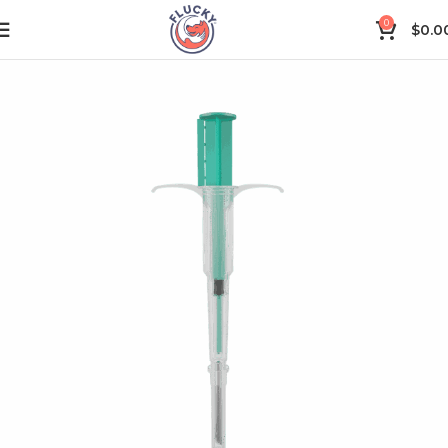
0
$
0.0