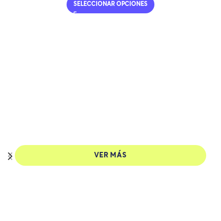
SELECCIONAR OPCIONES
¿CÓMO SE
IMPLANTA EL
MICROCHIP?
Conoce el proceso completo, rápido y seguro para
identificar a tu mascota de por vida.
VER MÁS