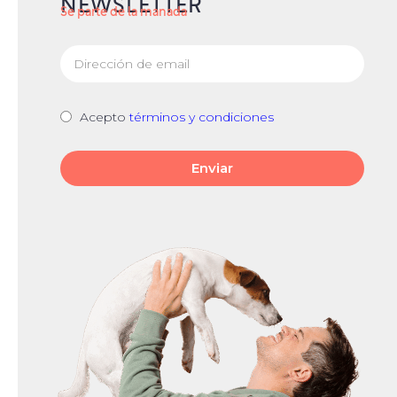
NEWSLETTER
Se parte de la manada
Acepto
términos y condiciones
Enviar