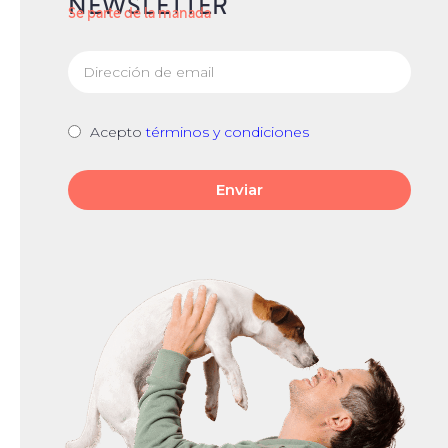
NEWSLETTER
Se parte de la manada
Acepto
términos y condiciones
Enviar