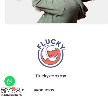
flucky.com.mx
0
INICIO
PRODUCTOS
Tienda
Filters
Carrito
Cuenta
QUIÉNES SOMOS
CONTACTO