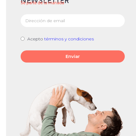
NEWSLETTER
Se parte de la manada
Acepto
términos y condiciones
Enviar